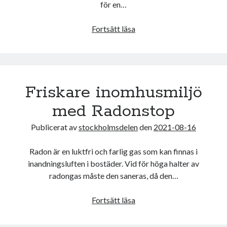
för en…
Vad
Fortsätt läsa
är
skylift?
Friskare inomhusmiljö
med Radonstop
Publicerat av
stockholmsdelen
den
2021-08-16
Radon är en luktfri och farlig gas som kan finnas i
inandningsluften i bostäder. Vid för höga halter av
radongas måste den saneras, då den…
Friskare
Fortsätt läsa
inomhusmiljö
med