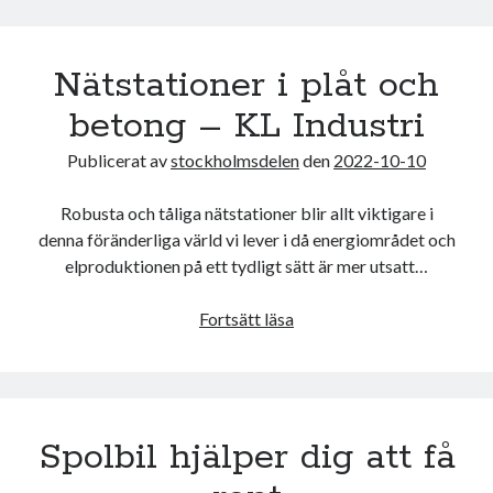
är
en
Nätstationer i plåt och
säkerhetsrisk
betong – KL Industri
Publicerat av
stockholmsdelen
den
2022-10-10
Robusta och tåliga nätstationer blir allt viktigare i
denna föränderliga värld vi lever i då energiområdet och
elproduktionen på ett tydligt sätt är mer utsatt…
Nätstationer
Fortsätt läsa
i
plåt
och
betong
Spolbil hjälper dig att få
–
KL