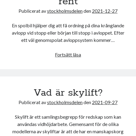
rent
Industri
Publicerat av
stockholmsdelen
den
2021-12-27
En spolbil hjälper dig att få ordning på dina krånglande
avlopp vid stopp eller början till stopp i avloppet. Efter
ett väl genomspolat avloppsystem kommer…
Spolbil
Fortsätt läsa
hjälper
dig
att
få
Vad är skylift?
rent
Publicerat av
stockholmsdelen
den
2021-09-27
Skylift är ett samlingsbegrepp för redskap som kan
användas vidhöjdarbete. Gemensamt för de olika
modellerna av skyliftar är att de har en manskapskorg