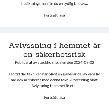
besiktningsman får du en tydlig bild av…
Säkerställ
Fortsätt läsa
ditt
husköp
med
husbesiktning
Avlyssning i hemmet är
i
Stockholm
en säkerhetsrisk
och
Södermanland
Publicerat av
stockholmsdelen
den
2024-09-02
I en tid där tekniken har blivit en självklar del av våra liv,
har också riskerna med denna teknikutveckling ökat.
Avlyssning i hemmet är ett…
Avlyssning
Fortsätt läsa
i
hemmet