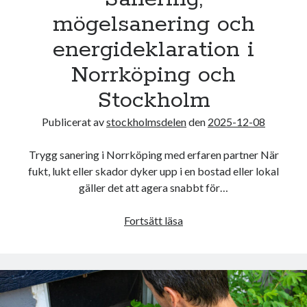
mögelsanering och
energideklaration i
Norrköping och
Stockholm
Publicerat av
stockholmsdelen
den
2025-12-08
Trygg sanering i Norrköping med erfaren partner När
fukt, lukt eller skador dyker upp i en bostad eller lokal
gäller det att agera snabbt för…
Sanering,
Fortsätt läsa
mögelsanering
och
energideklaration
i
Norrköping